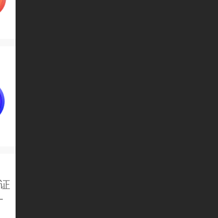
证
一
！